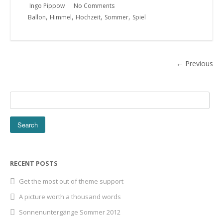
Ingo Pippow
No Comments
,
,
,
,
Ballon
Himmel
Hochzeit
Sommer
Spiel
← Previous
RECENT POSTS
Get the most out of theme support
A picture worth a thousand words
Sonnenuntergänge Sommer 2012